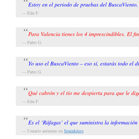
Estoy en el periodo de pruebas del BuscaViento,
Edu F.
Para Valencia tienes los 4 imprescindibles. El f
Pabri G.
Yo uso el BuscaViento – eso sí, estarás todo el d
Pabri G.
Qué cabrón y el tío me despierta para que le di
Edu F.
Es el ‘Ráfagas’ el que suministra la informaci
Usuario anónimo en
Spainkiters