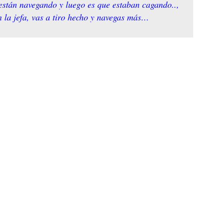
e están navegando y luego es que estaban cagando..,
n la jefa, vas a tiro hecho y navegas más…