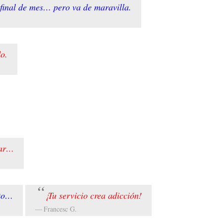
 final de mes… pero va de maravilla.
do.
rar…
nto…
¡Tu servicio crea adicción!
Francesc G.